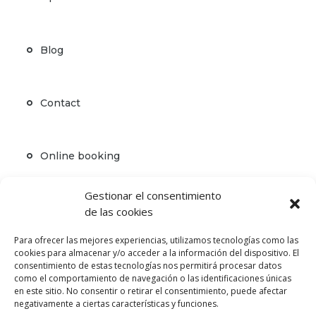
Blog
Contact
Online booking
Gestionar el consentimiento
de las cookies
Avinguda de Verona Terol, 25, 17250 Platja d'Aro,

Girona
Para ofrecer las mejores experiencias, utilizamos tecnologías como las
cookies para almacenar y/o acceder a la información del dispositivo. El
consentimiento de estas tecnologías nos permitirá procesar datos
666 53 77 00

como el comportamiento de navegación o las identificaciones únicas
en este sitio. No consentir o retirar el consentimiento, puede afectar
negativamente a ciertas características y funciones.
info@setsailcostabrava.com
