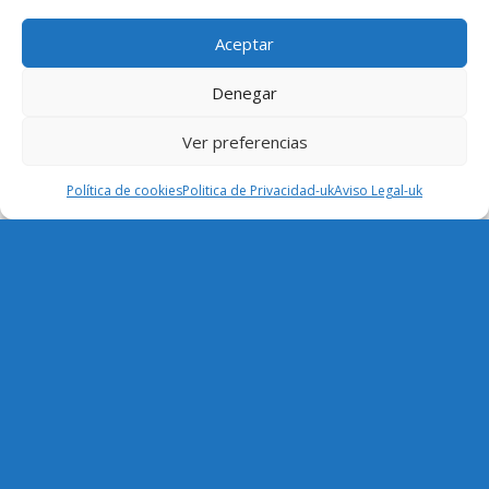
Aceptar
Denegar
Ver preferencias
Política de cookies
Politica de Privacidad-uk
Aviso Legal-uk
I have read and accept the
política de privacidad
To send