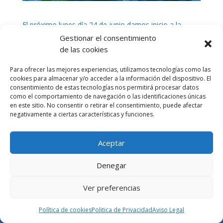
El próximo lunes día 24 de junio damos inicio a la
temporada de cursos nàuticos de verano 2019. Esta
Gestionar el consentimiento
temporada, además de los cursos de vela y
de las cookies
multiactividades tenemos una gran novedad, el
Para ofrecer las mejores experiencias, utilizamos tecnologías como las
WINDSURF llega al Club Náutic de Port d’Aro!!!! con
cookies para almacenar y/o acceder a la información del dispositivo. El
mucha ilusión y ganas de quedarse para formar
consentimiento de estas tecnologías nos permitirá procesar datos
futuros campeones.
como el comportamiento de navegación o las identificaciones únicas
en este sitio. No consentir o retirar el consentimiento, puede afectar
Os esperamos para navegar frente a la costa de Playa
negativamente a ciertas características y funciones.
de Aro, nuestro tesoro de la Costa Brava.
Aceptar
Denegar
Ver preferencias
Política de cookies
Politica de Privacidad
Aviso Legal