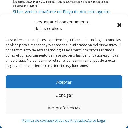
La medusa huevo frito: una compañera de baño en
Playa de Aro
Si has venido a bañarte en Playa de Aro este agosto,
seguramente te habrás encontrado con una de las
Gestionar el consentimiento
medusas más curiosas del Mediterráneo: Cotylorhiza
de las cookies
tuberculata, popularmente llamada medusa huevo frito
por el aspecto de su umbela. Este verano hemos
Para ofrecer las mejores experiencias, utilizamos tecnologías como las
tenido la suerte...
cookies para almacenar y/o acceder a la información del dispositivo. El
consentimiento de estas tecnologías nos permitirá procesar datos
como el comportamiento de navegación o las identificaciones únicas
en este sitio. No consentir o retirar el consentimiento, puede afectar
negativamente a ciertas características y funciones.
Aceptar
Denegar
Ver preferencias
Política de cookies
Politica de Privacidad
Aviso Legal