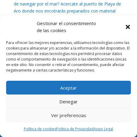
de navegar por el mar? Acercate al puerto de Playa de
Aro donde nos encotrarás preparados con material
nuevo ideal para que puedas dar tus primeros pasos
Gestionar el consentimiento
sobre una tabla de windsurf. Un lugar magnífico de la
de las cookies
Costa...
Para ofrecer las mejores experiencias, utilizamos tecnologías como las
cookies para almacenar y/o acceder a la información del dispositivo. El
consentimiento de estas tecnologías nos permitirá procesar datos
como el comportamiento de navegación o las identificaciones únicas
en este sitio. No consentir o retirar el consentimiento, puede afectar
negativamente a ciertas características y funciones.
Aceptar
Denegar
Ver preferencias
Política de cookies
Politica de Privacidad
Aviso Legal